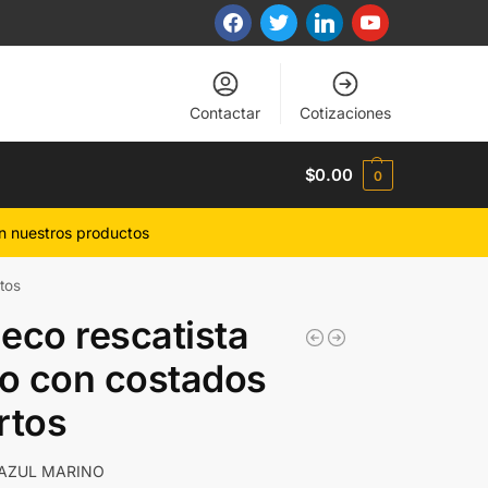
Contactar
Cotizaciones
$
0.00
0
n nuestros productos
tos
eco rescatista
ro con costados
rtos
AZUL MARINO