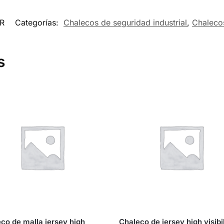
R
Categorías:
Chalecos de seguridad industrial
,
Chalecos
s
co de malla jersey high
Chaleco de jersey high visibil