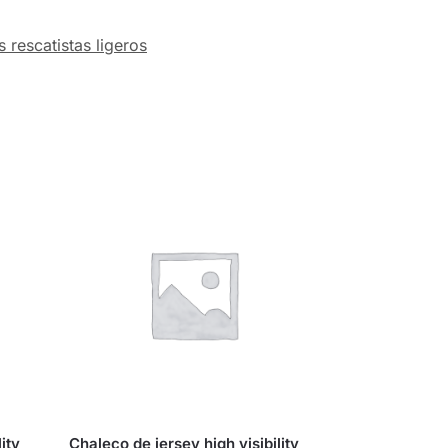
 rescatistas ligeros
ity
Chaleco de jersey high visibility