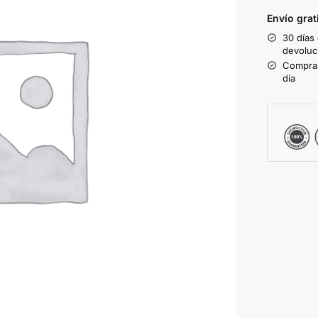
Envío grat
30 días
devoluc
Compras
día