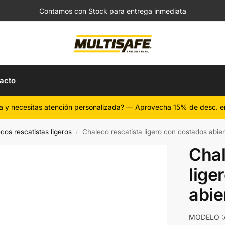
Contamos con Stock para entrega inmediata
acto
a y necesitas atención personalizada? — Aprovecha 15% de desc. e
cos rescatistas ligeros
Chaleco rescatista ligero con costados abier
/
Chal
lige
abie
MODELO :