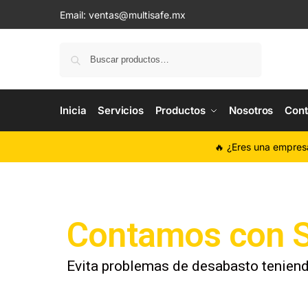
Email:
ventas@multisafe.mx
Buscar
Inicia
Servicios
Productos
Nosotros
Cont
🔥 ¿Eres una empres
Contamos con S
Evita problemas de desabasto teniend