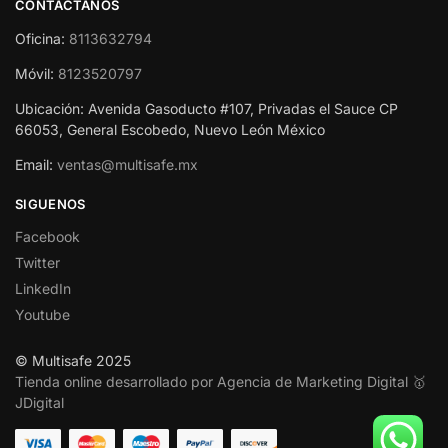
CONTACTANOS
Oficina:
8113632794
Móvil:
8123520797
Ubicación: Avenida Gasoducto #107, Privadas el Sauce CP
66053, General Escobedo, Nuevo León México
Email:
ventas@multisafe.mx
SIGUENOS
Facebook
Twitter
LinkedIn
Youtube
© Multisafe 2025
Tienda online desarrollado por Agencia de Marketing Digital 🥇
JDigital