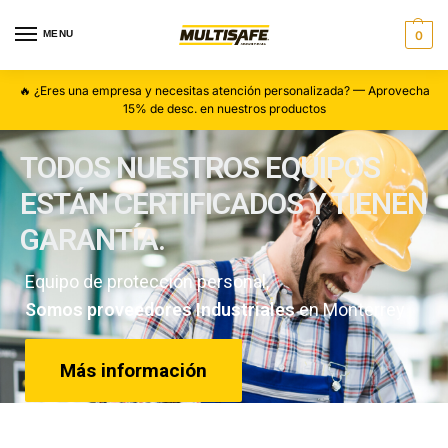
MENU
0
🔥 ¿Eres una empresa y necesitas atención personalizada? — Aprovecha
15% de desc. en nuestros productos
TODOS NUESTROS EQUIPOS
ESTÁN CERTIFICADOS Y TIENEN
GARANTÍA.
Equipo de protección personal,
Somos proveedores Industriales
en Monterrey
Más información