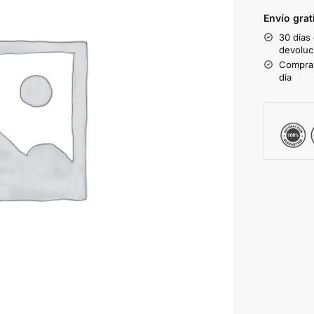
Envío grat
30 días
devoluc
Compras
día