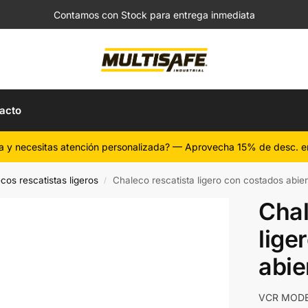
Contamos con Stock para entrega inmediata
acto
a y necesitas atención personalizada? — Aprovecha 15% de desc. e
cos rescatistas ligeros
Chaleco rescatista ligero con costados abier
/
Chal
lige
abie
VCR MODE