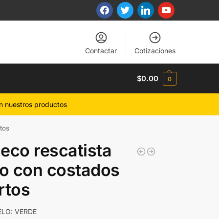
Contactar
Cotizaciones
$
0.00
0
n nuestros productos
tos
eco rescatista
ro con costados
rtos
LO: VERDE