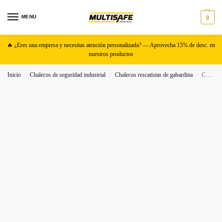
MENU
0
🔥 ¿Eres una empresa y necesitas atención personalizada? — Aprovecha 15% de desc. en
nuestros productos
Inicio
Chalecos de seguridad industrial
Chalecos rescatistas de gabardina
Chaleco rescatista de gabardina con costados cerrados
/
/
/