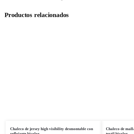
Productos relacionados
Chaleco de jersey high visibility desmontable con
Chaleco de malla 
reflejante bicolor
textil bicolor