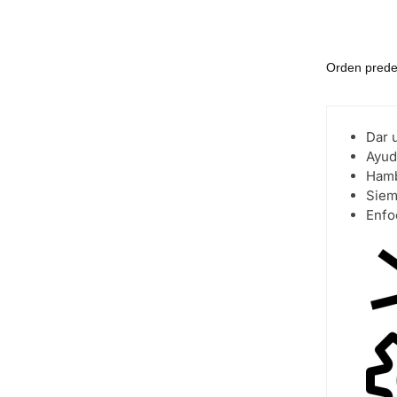
Dar u
Ayud
Hamb
Siem
Enfo