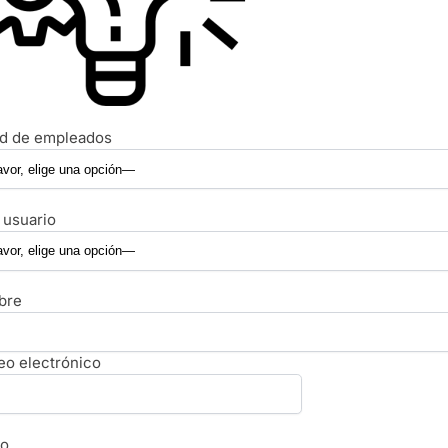
ad de empleados
 usuario
bre
eo electrónico
no