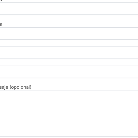
a
aje (opcional)