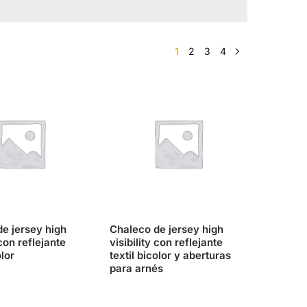
1
2
3
4
e jersey high
Chaleco de jersey high
 con reflejante
visibility con reflejante
olor
textil bicolor y aberturas
para arnés