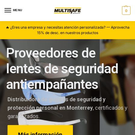
MENU
0
🔥 ¿Eres una empresa y necesitas atención personalizada? — Aprovecha
15% de desc. en nuestros productos
Proveedores de
lentes de seguridad
antiempañantes
Distribuidora de goggles de seguridad y
protección personal en Monterrey
, certificados y
garantizados.
Más información