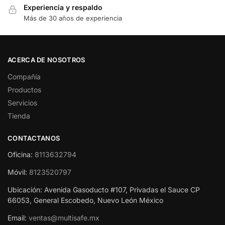
Experiencia y respaldo
Más de 30 años de experiencia
ACERCA DE NOSOTROS
Compañía
Productos
Servicios
Tienda
CONTACTANOS
Oficina:
8113632794
Móvil:
8123520797
Ubicación: Avenida Gasoducto #107, Privadas el Sauce CP
66053, General Escobedo, Nuevo León México
Email:
ventas@multisafe.mx