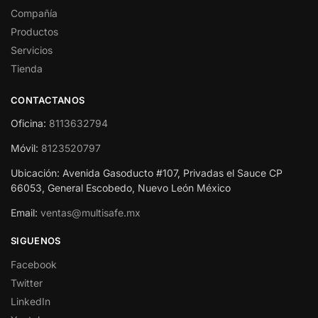
Compañía
Productos
Servicios
Tienda
CONTACTANOS
Oficina:
8113632794
Móvil:
8123520797
Ubicación: Avenida Gasoducto #107, Privadas el Sauce CP
66053, General Escobedo, Nuevo León México
Email:
ventas@multisafe.mx
SIGUENOS
Facebook
Twitter
LinkedIn