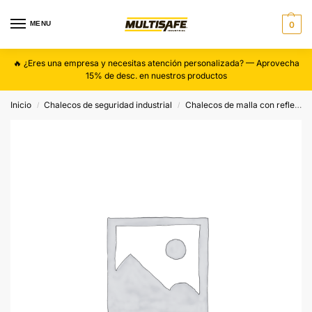
MENU
0
🔥 ¿Eres una empresa y necesitas atención personalizada? — Aprovecha
15% de desc. en nuestros productos
Inicio
Chalecos de seguridad industrial
Chalecos de malla con reflejante plástico
/
/