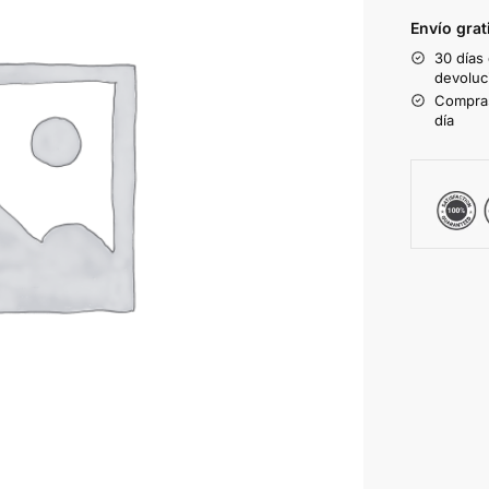
Envío grat
30 días
devoluc
Compras
día