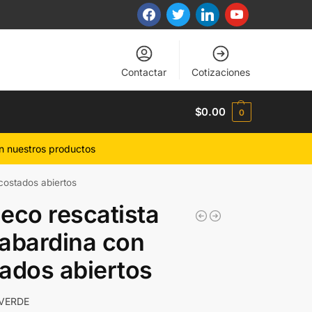
Contactar
Cotizaciones
$
0.00
0
n nuestros productos
costados abiertos
eco rescatista
abardina con
ados abiertos
VERDE