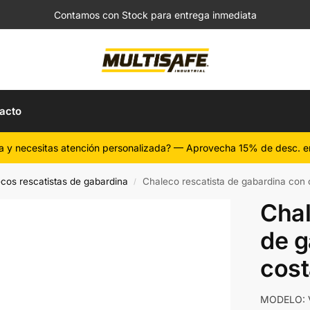
Contamos con Stock para entrega inmediata
acto
a y necesitas atención personalizada? — Aprovecha 15% de desc. e
cos rescatistas de gabardina
Chaleco rescatista de gabardina con 
/
Chal
de g
cost
MODELO: 