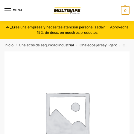
MENU
0
🔥 ¿Eres una empresa y necesitas atención personalizada? — Aprovecha
15% de desc. en nuestros productos
Inicio
Chalecos de seguridad industrial
Chalecos jersey ligero
Chaleco de malla jersey high visibility
/
/
/