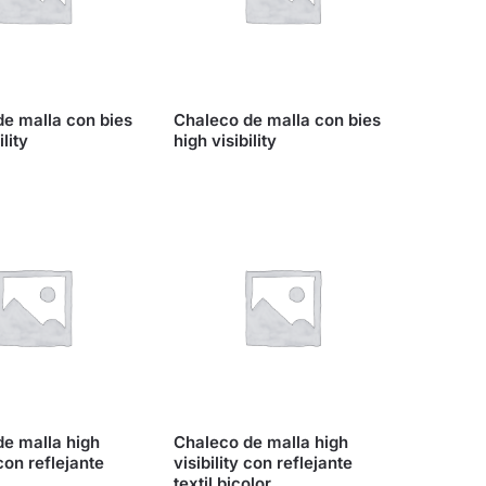
e malla con bies
Chaleco de malla con bies
ility
high visibility
e malla high
Chaleco de malla high
 con reflejante
visibility con reflejante
textil bicolor