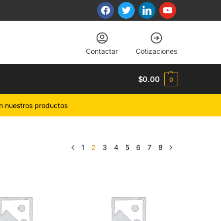
Contactar
Cotizaciones
$
0.00
0
n nuestros productos
1
2
3
4
5
6
7
8