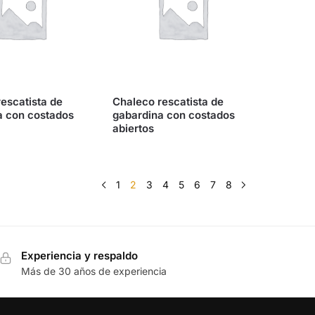
escatista de
Chaleco rescatista de
a con costados
gabardina con costados
abiertos
1
2
3
4
5
6
7
8
Experiencia y respaldo
Más de 30 años de experiencia