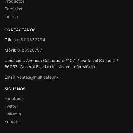
Productos
Servicios
Tienda
CONTACTANOS
Oficina:
8113632794
Móvil:
8123520797
Ubicación: Avenida Gasoducto #107, Privadas el Sauce CP
66053, General Escobedo, Nuevo León México
Email:
ventas@multisafe.mx
SIGUENOS
Facebook
Twitter
LinkedIn
Youtube