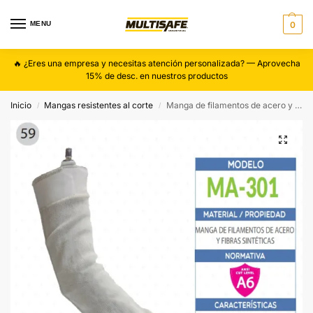
MENU
0
🔥 ¿Eres una empresa y necesitas atención personalizada? — Aprovecha
15% de desc. en nuestros productos
Inicio
Mangas resistentes al corte
Manga de filamentos de acero y fibras sintéticas.
/
/