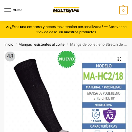
MENU
0
🔥 ¿Eres una empresa y necesitas atención personalizada? — Aprovecha
15% de desc. en nuestros productos
Inicio
Mangas resistentes al corte
Manga de polietileno Stretch de 18ª
/
/