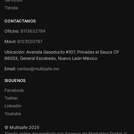
Tienda
CONTACTANOS
Oficina:
8113632794
Móvil:
8123520797
Ubicación: Avenida Gasoducto #107, Privadas el Sauce CP
66053, General Escobedo, Nuevo León México
Email:
ventas@multisafe.mx
SIGUENOS
Facebook
Twitter
LinkedIn
Youtube
© Multisafe 2025
Tienda online desarrollado por Agencia de Marketing Digital 🥇