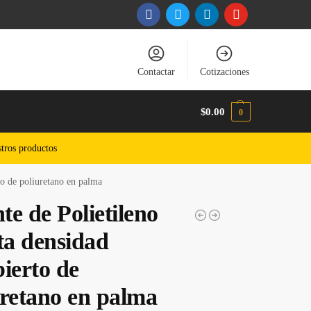
Contactar
Cotizaciones
$
0.00
0
tros productos
to de poliuretano en palma
e de Polietileno
ta densidad
ierto de
uretano en palma