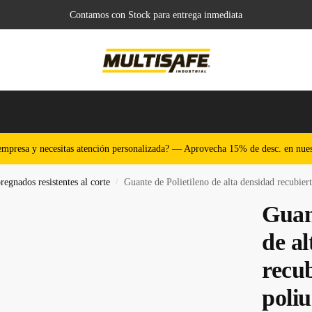
Contamos con Stock para entrega inmediata
o
empresa y necesitas atención personalizada? — Aprovecha 15% de desc. en nues
egnados resistentes al corte
Guante de Polietileno de alta densidad recubier
/
Guant
de al
recub
poli