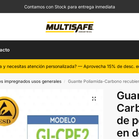
Contamos con Stock para entrega inmediata
acto
a y necesitas atención personalizada? — Aprovecha 15% de desc. e
s impregnados usos generales
Guante Poliamida-Carbono recubiert
/
Guan
Carb
de p
en d