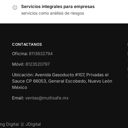
Servicios integrales para empresas
servicios como análisis de riesgos
CONTACTANOS
Oficina:
8113632794
Móvil:
8123520797
Ubicación: Avenida Gasoducto #107, Privadas el
Sauce CP 66053, General Escobedo, Nuevo León
México
Email:
ventas@multisafe.mx
g Digital 🥇 JDigital