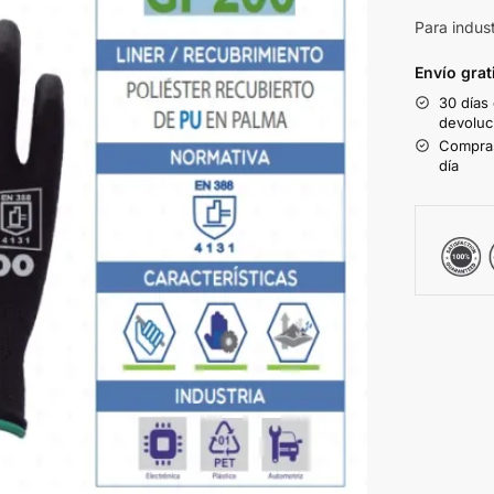
Para indust
Envío grat
30 días
devoluc
Compras
día