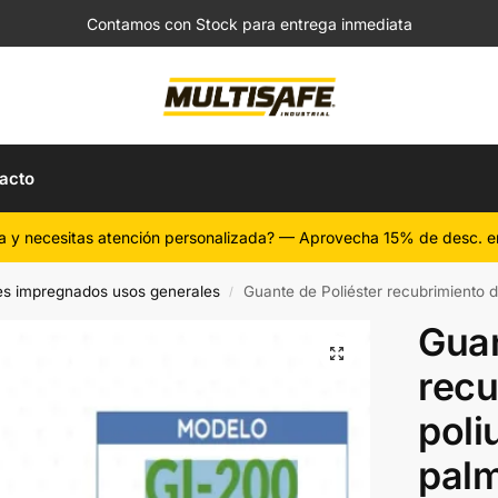
Contamos con Stock para entrega inmediata
acto
a y necesitas atención personalizada? — Aprovecha 15% de desc. e
s impregnados usos generales
Guante de Poliéster recubrimiento 
/
Guan
recu
poli
pal