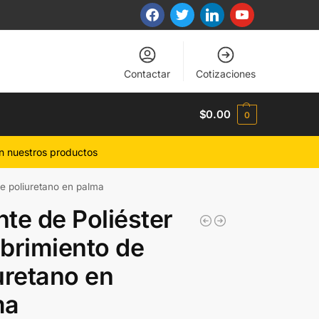
Contactar
Cotizaciones
$
0.00
0
n nuestros productos
de poliuretano en palma
te de Poliéster
brimiento de
uretano en
ma