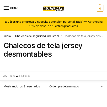
MENU
0
🔥 ¿Eres una empresa y necesitas atención personalizada? — Aprovecha
15% de desc. en nuestros productos
Inicio
Chalecos de seguridad industrial
Chalecos de tela jersey desmontables
/
/
Chalecos de tela jersey
desmontables
SHOW FILTERS
Mostrando los 3 resultados