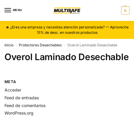
MENU
0
🔥 ¿Eres una empresa y necesitas atención personalizada? — Aprovecha
15% de desc. en nuestros productos
Inicio
Protectores Desechables
Overol Laminado Desechable
/
/
Overol Laminado Desechable
META
Acceder
Feed de entradas
Feed de comentarios
WordPress.org