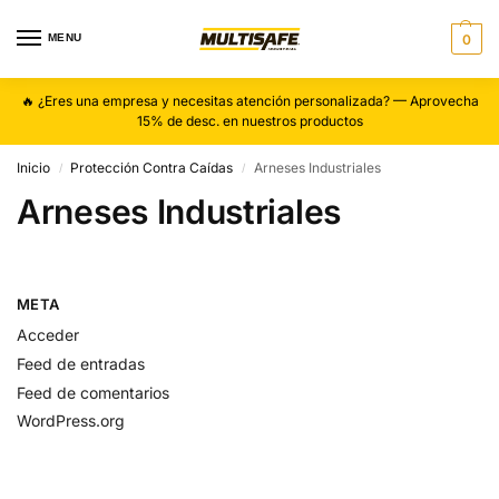
MENU
0
🔥 ¿Eres una empresa y necesitas atención personalizada? — Aprovecha
15% de desc. en nuestros productos
Inicio
Protección Contra Caídas
Arneses Industriales
/
/
Arneses Industriales
META
Acceder
Feed de entradas
Feed de comentarios
WordPress.org