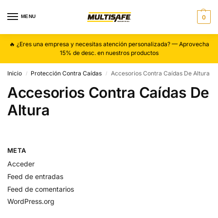
MENU
0
🔥 ¿Eres una empresa y necesitas atención personalizada? — Aprovecha
15% de desc. en nuestros productos
Inicio
Protección Contra Caídas
Accesorios Contra Caídas De Altura
/
/
Accesorios Contra Caídas De
Altura
META
Acceder
Feed de entradas
Feed de comentarios
WordPress.org