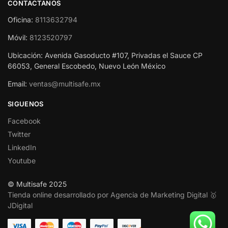
CONTACTANOS
Oficina:
8113632794
Móvil:
8123520797
Ubicación: Avenida Gasoducto #107, Privadas el Sauce CP
66053, General Escobedo, Nuevo León México
Email:
ventas@multisafe.mx
SIGUENOS
Facebook
Twitter
LinkedIn
Youtube
© Multisafe 2025
Tienda online desarrollado por Agencia de Marketing Digital 🥇
JDigital