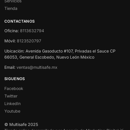
Servicios
Tienda
CONTACTANOS
Oficina:
8113632794
Móvil:
8123520797
Ubicación: Avenida Gasoducto #107, Privadas el Sauce CP
66053, General Escobedo, Nuevo León México
Email:
ventas@multisafe.mx
SIGUENOS
Facebook
Twitter
LinkedIn
Youtube
© Multisafe 2025