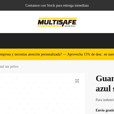
Contamos con Stock para entrega inmediata
o
empresa y necesitas atención personalizada? — Aprovecha 15% de desc. en nues
zul sin polvo
Guant
azul 
Para industri
Envío gratis