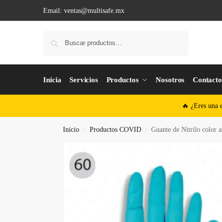
Email:
ventas@multisafe.mx
Buscar
Inicia
Servicios
Productos
Nosotros
Contact
🔥 ¿Eres una 
Inicio
Productos COVID
Guante de Nitrilo color a
/
/