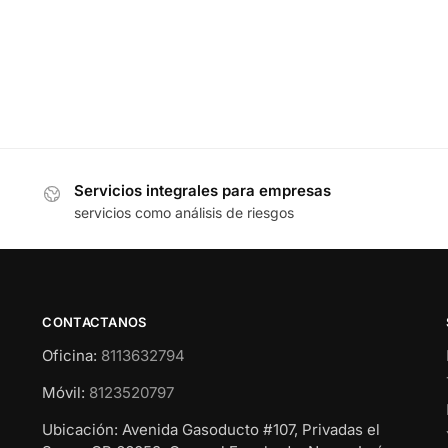
Servicios integrales para empresas
servicios como análisis de riesgos
CONTACTANOS
Oficina:
8113632794
Móvil:
8123520797
Ubicación: Avenida Gasoducto #107, Privadas el