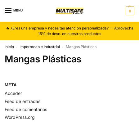
MENU
0
🔥 ¿Eres una empresa y necesitas atención personalizada? — Aprovecha
15% de desc. en nuestros productos
Inicio
Impermeable Industrial
Mangas Plásticas
/
/
Mangas Plásticas
META
Acceder
Feed de entradas
Feed de comentarios
WordPress.org