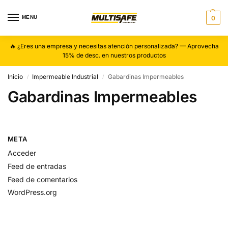
MENU
0
🔥 ¿Eres una empresa y necesitas atención personalizada? — Aprovecha
15% de desc. en nuestros productos
Inicio
Impermeable Industrial
Gabardinas Impermeables
/
/
Gabardinas Impermeables
META
Acceder
Feed de entradas
Feed de comentarios
WordPress.org