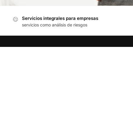
Servicios integrales para empresas
servicios como análisis de riesgos
CONTACTANOS
Oficina:
8113632794
Móvil:
8123520797
Ubicación: Avenida Gasoducto #107, Privadas el
Sauce CP 66053, General Escobedo, Nuevo León
México
Email:
ventas@multisafe.mx