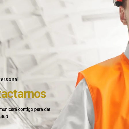
Personal
tactarnos
unicará contigo para dar
citud