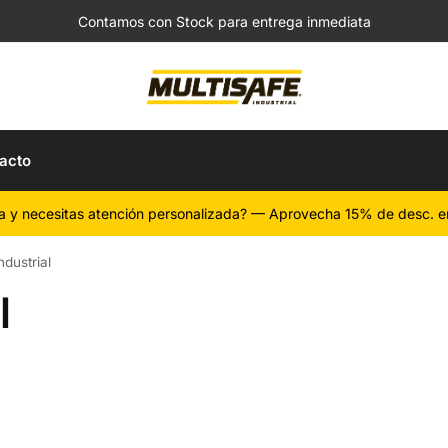
Contamos con Stock para entrega inmediata
acto
a y necesitas atención personalizada? — Aprovecha 15% de desc. e
dustrial
l