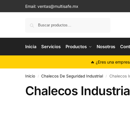
Email:
ventas@multisafe.mx
Buscar
Inicia
Servicios
Productos
Nosotros
Cont
🔥 ¿Eres una empres
Inicio
Chalecos De Seguridad Industrial
Chalecos In
/
/
Chalecos Industria