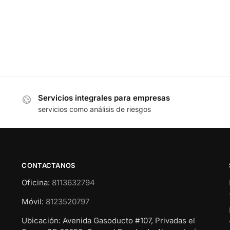
Servicios integrales para empresas
servicios como análisis de riesgos
CONTACTANOS
Oficina:
8113632794
Móvil:
8123520797
Ubicación: Avenida Gasoducto #107, Privadas el